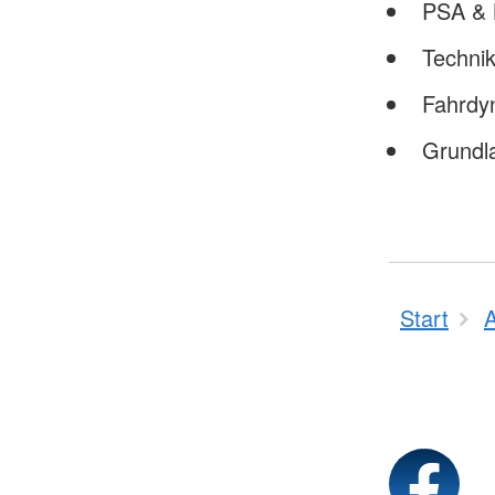
PSA & 
Techni
Fahrdyn
Grundl
Start