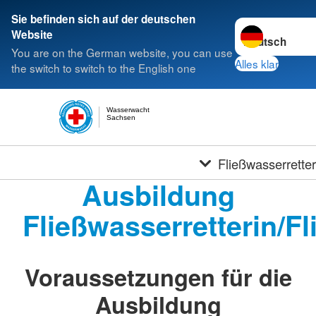
Sie befinden sich auf der deutschen
Sprache wechse
Website
You are on the German website, you can use
Alles klar
the switch to switch to the English one
Wasserwacht
Sachsen
Fließwasserrette
Ausbildung
Fließwasserretterin/Fl
Voraussetzungen für die
Ausbildung