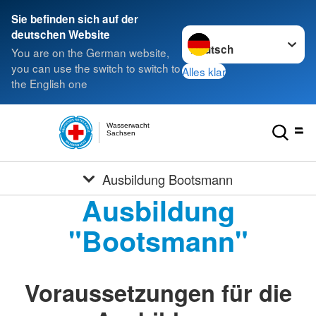
Sie befinden sich auf der
Sprache wechseln zu
deutschen Website
You are on the German website,
you can use the switch to switch to
Alles klar
the English one
Wasserwacht
Sachsen
Ausbildung Bootsmann
Ausbildung
"Bootsmann"
Voraussetzungen für die