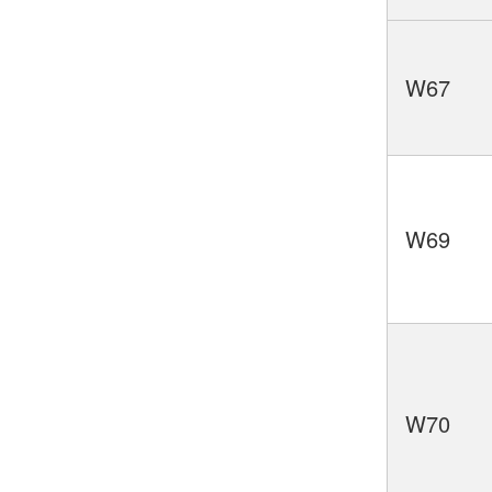
W67
W69
W70